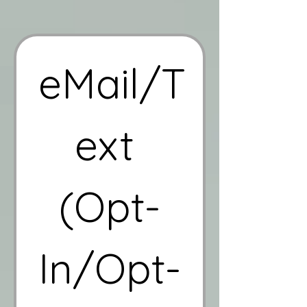
eMail/T
ext 
(Opt-
In/Opt-