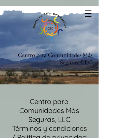
Centro para Comunidades Más
Seguras, LLC
Centro para
Comunidades Más
Seguras, LLC
Términos y condiciones
/ Política de privacidad