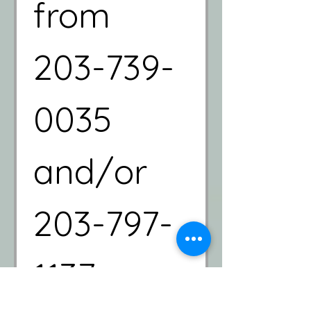
from 
203-739-
0035 
and/or 
203-797-
1137 or 